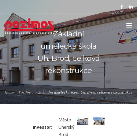
Základní
umělecká škola
ÚVOD
Uh. Brod, celková
SPOLEČNOST
rekonstrukce
REFERENCE
KARIÉRA
Home
Portfolio
Základní umělecká škola Uh. Brod, celková rekonstrukce
OSTATNÍ SLUŽBY
KONTAKTY
Město
Investor:
Uherský
PODPORUJEME
Brod