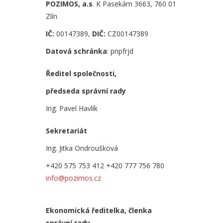
POZIMOS, a.s
.
K Pasekám 3663, 760 01
Zlín
IČ:
00147389,
DIČ:
CZ00147389
Datová schránka
: pnpfrjd
Ředitel společnosti,
předseda správní rady
Ing. Pavel Havlík
Sekretariát
Ing. Jitka Ondroušková
+420 575 753 412
+420 777 756 780
info@pozimos.cz
Ekonomická ředitelka,
členka
správní rady