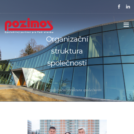
Organizační
ÚVOD
struktura
SPOLEČNOST
společnosti
REFERENCE
KARIÉRA
Home
Organizační struktura společnosti
OSTATNÍ SLUŽBY
KONTAKTY
PODPORUJEME