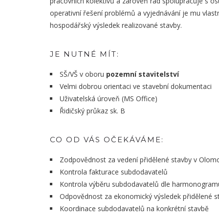
pracovních kolektivů a zároveň rád spolupracuje s os
operativní řešení problémů a vyjednávání je mu vlastn
hospodářský výsledek realizované stavby.
JE NUTNÉ MÍT:
SŠ/VŠ v oboru
pozemní stavitelství
Velmi dobrou orientaci ve stavební dokumentaci
Uživatelská úroveň (MS Office)
Řidičský průkaz sk. B
CO OD VÁS OČEKÁVÁME:
Zodpovědnost za vedení přidělené stavby v Olom
Kontrola fakturace subdodavatelů
Kontrola výběru subdodavatelů dle harmonogram
Odpovědnost za ekonomický výsledek přidělené s
Koordinace subdodavatelů na konkrétní stavbě