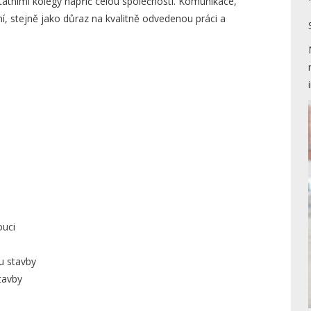
tatními kolegy napříč celou společností. Komunikace,
í, stejně jako důraz na kvalitně odvedenou práci a
ouci
u stavby
tavby