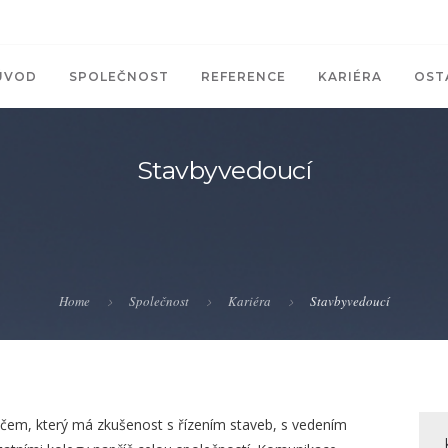
ÚVOD
SPOLEČNOST
REFERENCE
KARIÉRA
OST
Stavbyvedoucí
Home
Společnost
Kariéra
Stavbyvedoucí
em, který má zkušenost s řízením staveb, s vedením