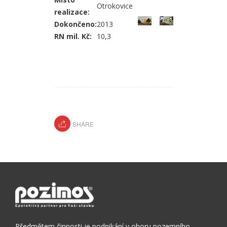
Otrokovice
realizace:
Dokončeno:
2013
RN mil. Kč:
10,3
SHARE
Předmětem činnosti je podnikání v oboru pozemního