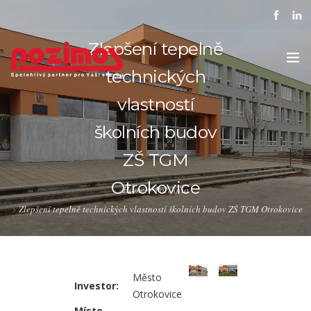
Zlepšení tepelně
technických
vlastností
ÚVOD
školních budov
SPOLEČNOST
ZŠ TGM
REFERENCE
Otrokovice
Home
Portfolio
KARIÉRA
Zlepšení tepelně technických vlastností školních budov ZŠ TGM Otrokovice
OSTATNÍ SLUŽBY
KONTAKTY
Město
Investor:
PODPORUJEME
Otrokovice
Místo